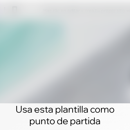
Haz clic en editar y crea tu propio sitio 
Usa esta plantilla como
punto de partida