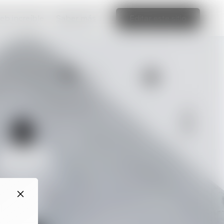
web increíble
Saber más
Editar este sitio