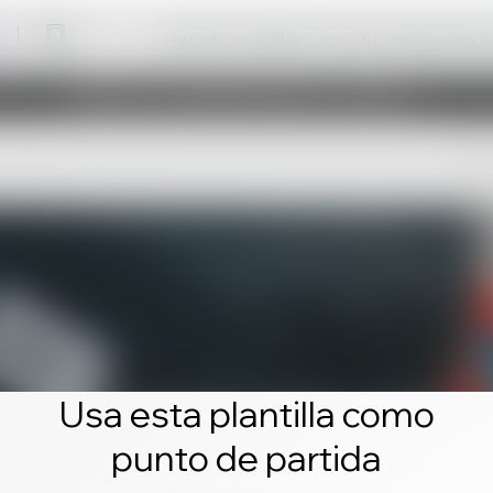
Haz clic en editar y crea tu propio sitio 
Usa esta plantilla como
punto de partida