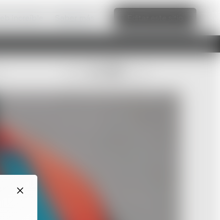
web increíble
Saber más
Editar este sitio