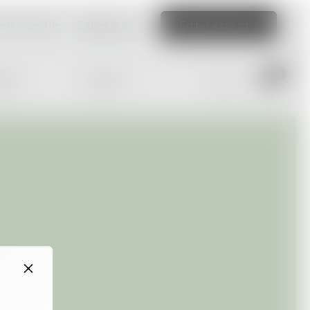
web increíble
Saber más
Editar este sitio