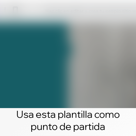
Haz clic en editar y crea tu propio sitio 
Usa esta plantilla como
punto de partida