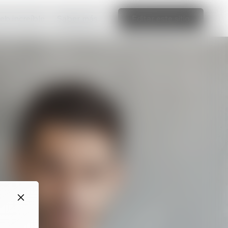
web increíble
Saber más
Editar este sitio