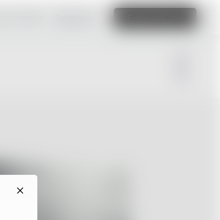
web increíble
Saber más
Editar este sitio