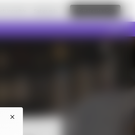
web increíble
Saber más
Editar este sitio