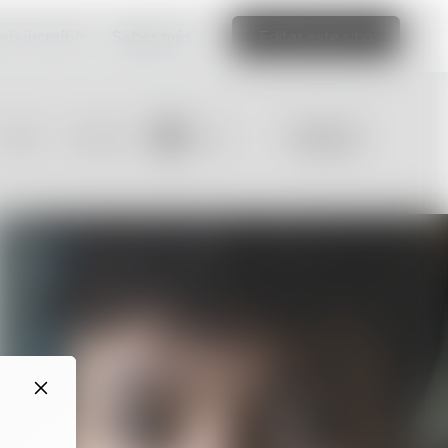
web increíble
Saber más
Editar este sitio