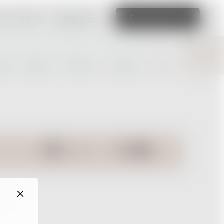
web increíble
Saber más
Editar este sitio