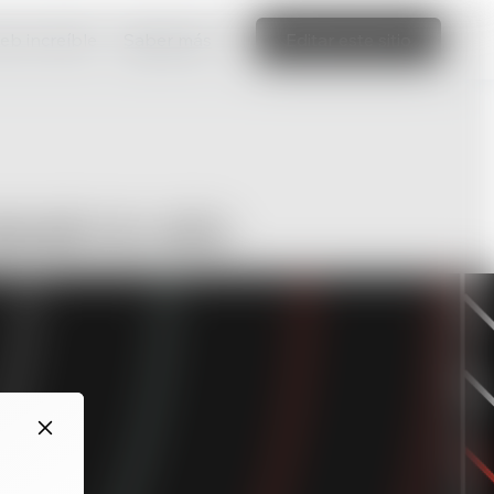
web increíble
Saber más
Editar este sitio