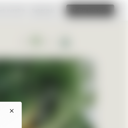
web increíble
Saber más
Editar este sitio