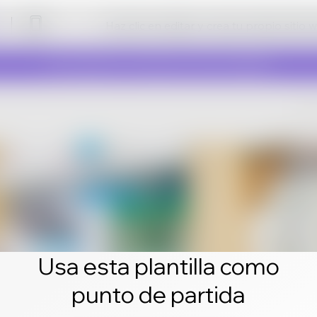
Haz clic en editar y crea tu propio sitio 
Usa esta plantilla como
punto de partida