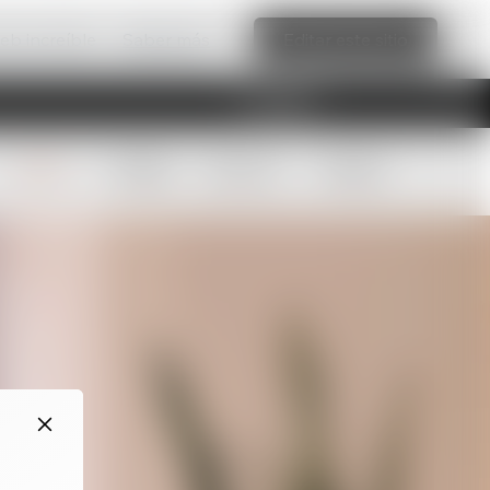
web increíble
Saber más
Editar este sitio