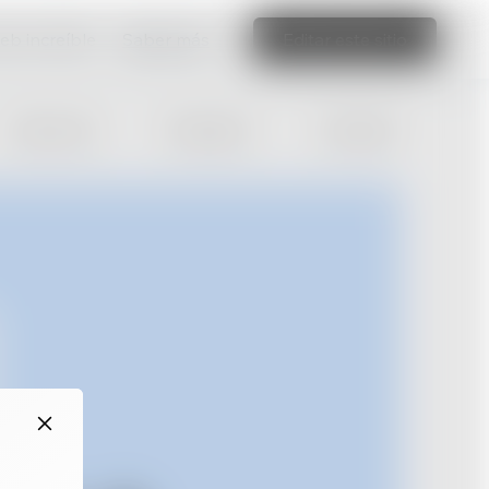
web increíble
Saber más
Editar este sitio