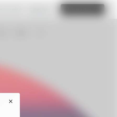
web increíble
Saber más
Editar este sitio