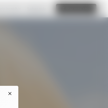
web increíble
Saber más
Editar este sitio