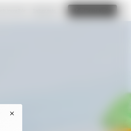
web increíble
Saber más
Editar este sitio