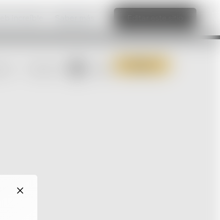
web increíble
Saber más
Editar este sitio