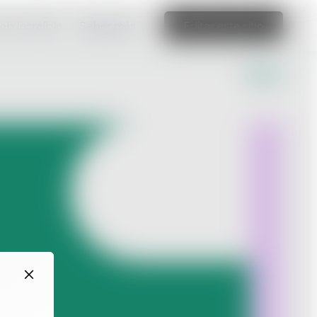
web increíble
Saber más
Editar este sitio