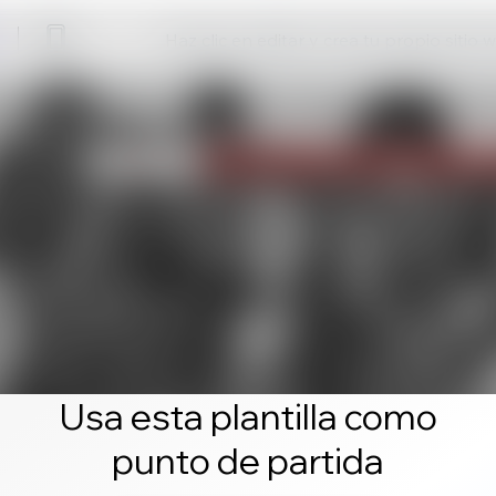
Haz clic en editar y crea tu propio sitio 
Usa esta plantilla como
punto de partida