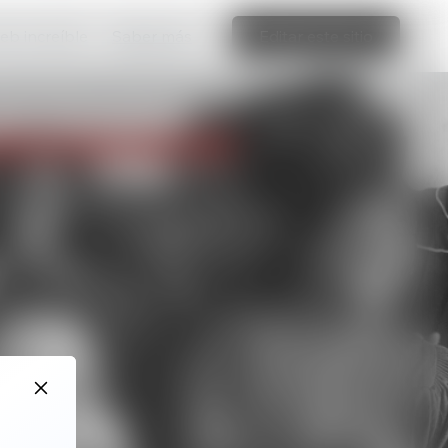
web increíble
Saber más
Editar este sitio