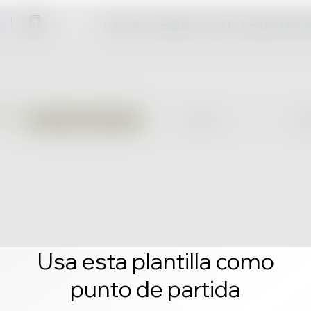
Haz clic en editar y crea tu propio sitio 
Usa esta plantilla como
punto de partida