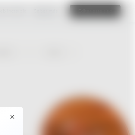
web increíble
Saber más
Editar este sitio