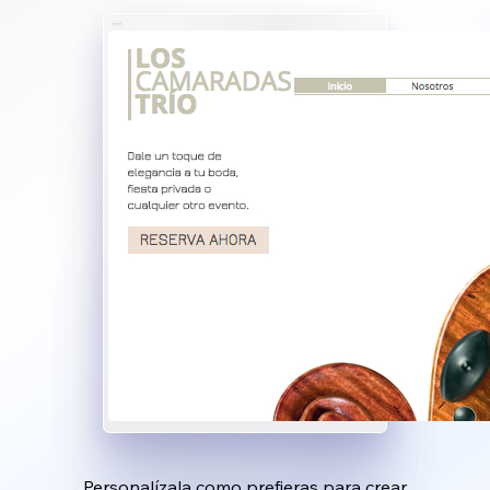
Personalízala como prefieras para crear