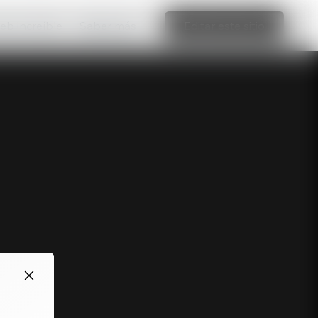
web increíble
Saber más
Editar este sitio