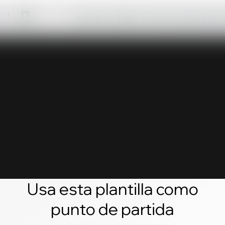
Haz clic en editar y crea tu propio sitio 
Usa esta plantilla como
punto de partida