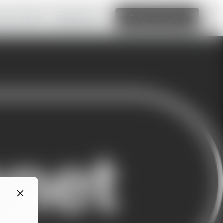
web increíble
Saber más
Editar este sitio