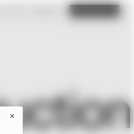
web increíble
Saber más
Editar este sitio