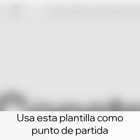
Haz clic en editar y crea tu propio sitio 
Usa esta plantilla como
punto de partida