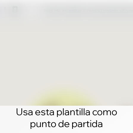
Haz clic en editar y crea tu propio sitio 
Usa esta plantilla como
punto de partida