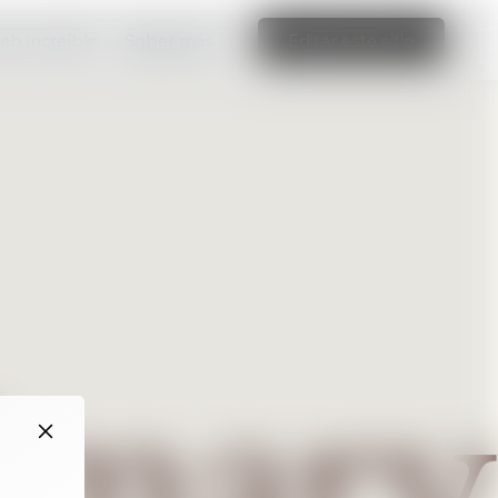
web increíble
Saber más
Editar este sitio