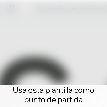
Haz clic en editar y crea tu propio sitio 
Usa esta plantilla como
punto de partida