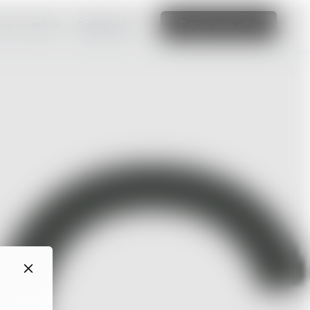
web increíble
Saber más
Editar este sitio