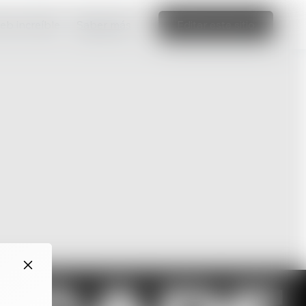
web increíble
Saber más
Editar este sitio