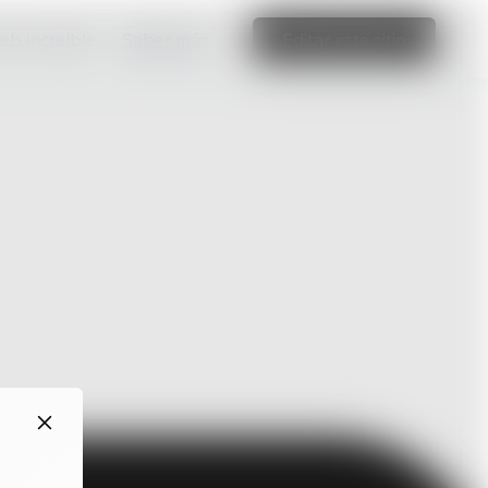
web increíble
Saber más
Editar este sitio