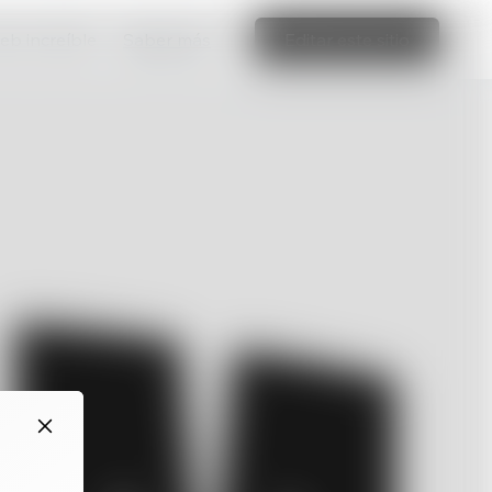
web increíble
Saber más
Editar este sitio