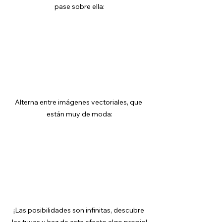
pase sobre ella:
Alterna entre imágenes vectoriales, que 
están muy de moda:
¡Las posibilidades son infinitas, descubre 
las tuyas y haz de este efecto algo propio!