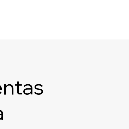
entas
a