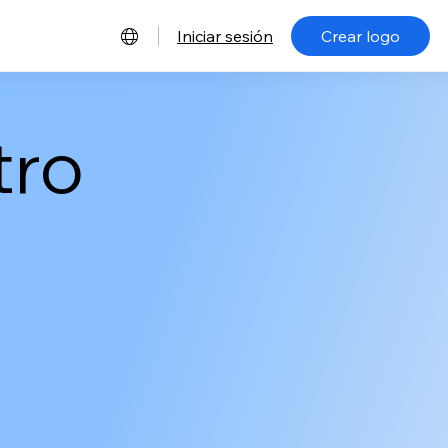
Iniciar sesión
Crear logo
tro