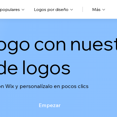
 populares
Logos por diseño
Más
logo con nues
de logos
n Wix y personalízalo en pocos clics
Empezar