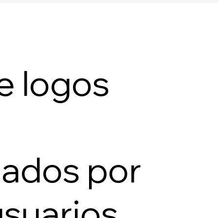
e logos
zados por
usuarios