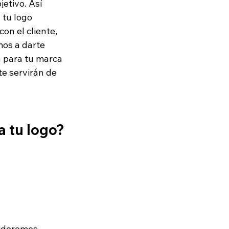
etivo. Así 
 tu logo 
on el cliente, 
mos a darte 
 para tu marca 
e servirán de 
a tu logo?
sideremos 