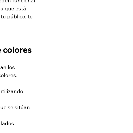
eden funcionar 
úa que está 
u público, te 
 colores
an los 
olores. 
tilizando 
ue se sitúan 
 lados 