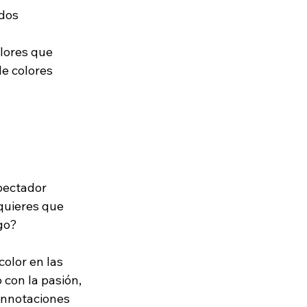
dos 
lores que 
e colores 
pectador 
quieres que 
go? 
color en las 
con la pasión, 
connotaciones 