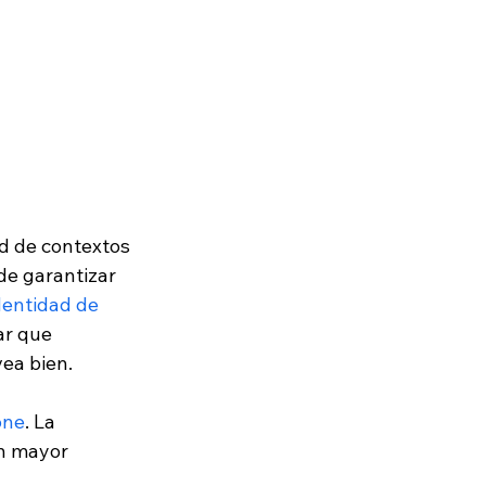
d de contextos 
de garantizar 
dentidad de 
ar que 
ea bien. 
one
. La 
n mayor 