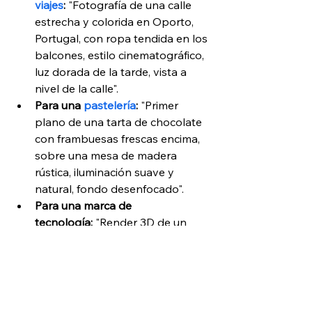
viajes
:
 "Fotografía de una calle 
estrecha y colorida en Oporto, 
Portugal, con ropa tendida en los 
balcones, estilo cinematográfico, 
luz dorada de la tarde, vista a 
nivel de la calle".
Para una 
pastelería
:
 "Primer 
plano de una tarta de chocolate 
con frambuesas frescas encima, 
sobre una mesa de madera 
rústica, iluminación suave y 
natural, fondo desenfocado".
Para una marca de 
tecnología:
 "Render 3D de un 
auricular futurista con luces de 
neón azules y moradas, sobre un 
fondo oscuro y abstracto, estilo 
minimalista y limpio".
Para una portada de libro de 