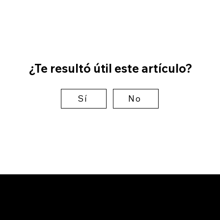
¿Te resultó útil este artículo?
Sí
No
La plataforma siempre
Cons
gana: por qué la carrera de
prop
cómputo en IA hace a Wix
Esto
más fuerte