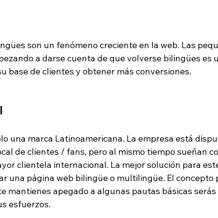
ingües son un fenómeno creciente en la web. Las peq
ezando a darse cuenta de que volverse bilingües es u
u base de clientes y obtener más conversiones.
l
o una marca Latinoamericana. La empresa está dispue
cal de clientes / fans, pero al mismo tiempo sueñan co
yor clientela internacional. La mejor solución para est
ear una página web bilingüe o multilingüe. El concepto
i te mantienes apegado a algunas pautas básicas serás 
s esfuerzos.