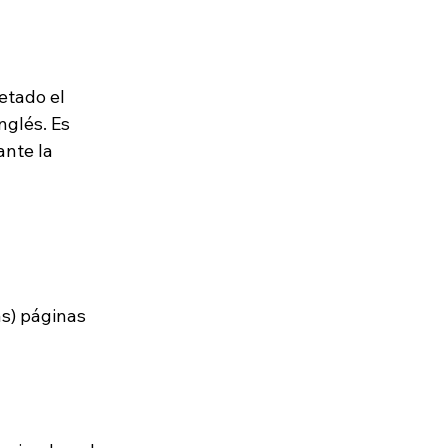
etado el 
nglés. Es 
nte la 
s) páginas 