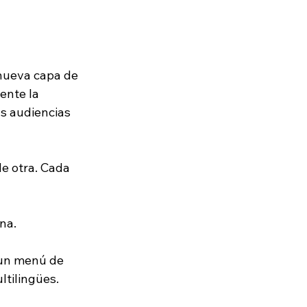
nueva capa de 
ente la 
s audiencias 
e otra. Cada 
na.
 un menú de 
tilingües.