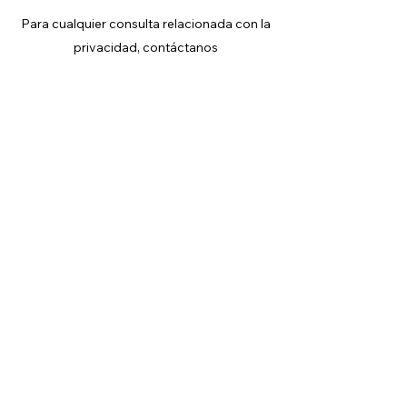
Para cualquier consulta relacionada con la
privacidad, contáctanos
a
blogs+es@wix.com
Este blog fue creado con
Wix