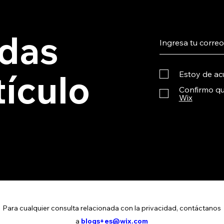
rdas
tículo
Estoy de ac
Confirmo qu
Wix
Para cualquier consulta relacionada con la privacidad, contáctanos
a
blogs+es@wix.com