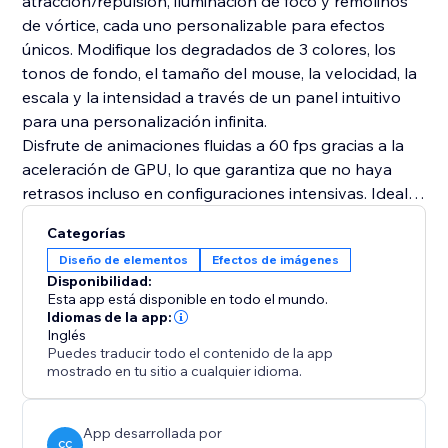
atracción/repulsión, iluminación de foco y remolinos
de vórtice, cada uno personalizable para efectos
únicos. Modifique los degradados de 3 colores, los
tonos de fondo, el tamaño del mouse, la velocidad, la
escala y la intensidad a través de un panel intuitivo
para una personalización infinita.
Disfrute de animaciones fluidas a 60 fps gracias a la
aceleración de GPU, lo que garantiza que no haya
retrasos incluso en configuraciones intensivas. Ideal
como fondo de pantalla en vivo o superposición para
Categorías
secciones principales y páginas de destino. Eleve su
Diseño de elementos
Efectos de imágenes
pantalla con esta experiencia visual etérea y
Disponibilidad:
receptiva: descárguela ahora y deje que su cursor
Esta app está disponible en todo el mundo.
controle la magia líquida.
Idiomas de la app:
Inglés
Puedes traducir todo el contenido de la app
mostrado en tu sitio a cualquier idioma.
App desarrollada por
CC