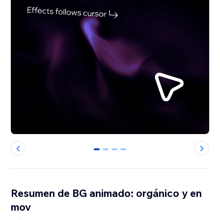
0
1
2
3
Resumen de BG animado: orgánico y en
mov