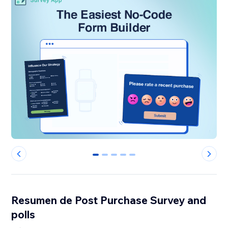
0
1
2
3
4
Resumen de Post Purchase Survey and
polls