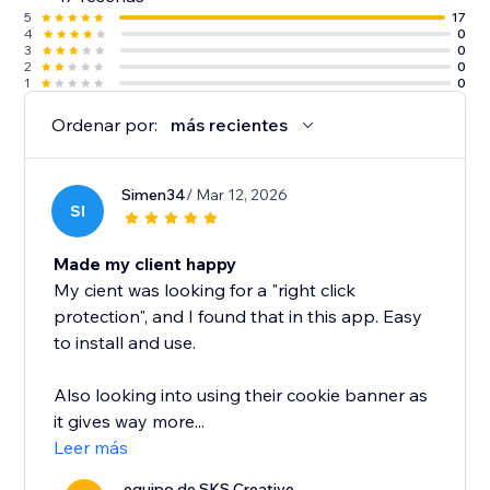
5
17
4
0
3
0
2
0
1
0
Ordenar por:
más recientes
Simen34
/ Mar 12, 2026
SI
Made my client happy
My cient was looking for a "right click
protection", and I found that in this app. Easy
to install and use.
Also looking into using their cookie banner as
it gives way more...
Leer más
equipo de SKS Creative