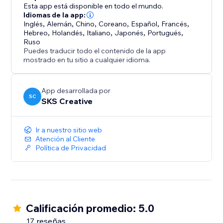
páginas de bloqueo con colores y mensajes
Esta app está disponible en todo el mundo.
personalizados
Idiomas de la app:
Inglés
,
Alemán
,
Chino
,
Coreano
,
Español
,
Francés
,
Hebreo
,
Holandés
,
Italiano
,
Japonés
,
Portugués
,
Verificación de edad – Requiere confirmación de edad
Ruso
antes del acceso al sitio
Puedes traducir todo el contenido de la app
mostrado en tu sitio a cualquier idioma.
Protección de contenido – Desactiva clic derecho y
protección contra copias
App desarrollada por
SC
SKS Creative
Banner de consentimiento de cookies – Compatible
con GDPR con controles de consentimiento
Ir a nuestro sitio web
detallados
Atención al Cliente
Política de Privacidad
Cumplimiento CCPA – Opción “No vender” + soporte
para Global Privacy Control
Analítica en tiempo real – Rastrea bloqueos por país,
IP e ISP con filtros por fecha
Calificación promedio: 5.0
17 reseñas