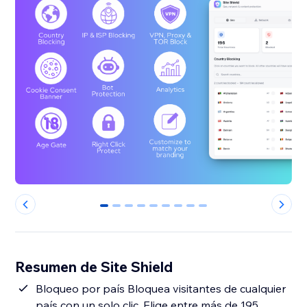
0
1
2
3
4
5
6
7
8
Resumen de Site Shield
Bloqueo por país Bloquea visitantes de cualquier
país con un solo clic. Elige entre más de 195