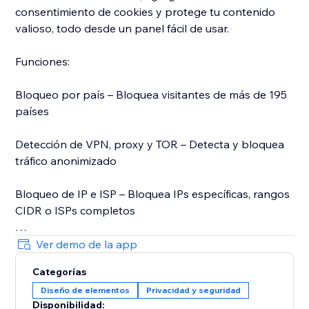
consentimiento de cookies y protege tu contenido
valioso, todo desde un panel fácil de usar.
Funciones:
Bloqueo por país – Bloquea visitantes de más de 195
países
Detección de VPN, proxy y TOR – Detecta y bloquea
tráfico anonimizado
Bloqueo de IP e ISP – Bloquea IPs específicas, rangos
CIDR o ISPs completos
Lista blanca de IP – Permite que IPs confiables eviten
Ver demo de la app
todos los bloqueos
Categorías
Diseño de elementos
Privacidad y seguridad
Páginas de bloqueo personalizables – Personaliza tus
Disponibilidad: