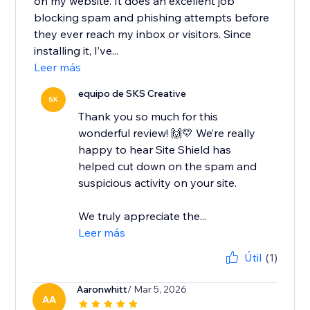
on my website. It does an excellent job
blocking spam and phishing attempts before
they ever reach my inbox or visitors. Since
installing it, I’ve...
Leer más
equipo de SKS Creative
SK
Thank you so much for this
wonderful review! 🙌💛 We’re really
happy to hear Site Shield has
helped cut down on the spam and
suspicious activity on your site.
We truly appreciate the...
Leer más
Útil
(1)
Aaronwhitt
/ Mar 5, 2026
AA