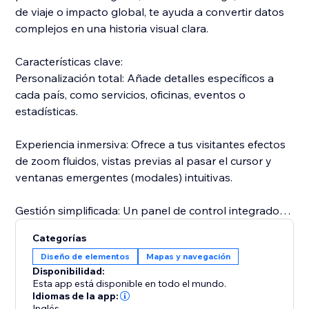
de viaje o impacto global, te ayuda a convertir datos
complejos en una historia visual clara.
Características clave:
Personalización total: Añade detalles específicos a
cada país, como servicios, oficinas, eventos o
estadísticas.
Experiencia inmersiva: Ofrece a tus visitantes efectos
de zoom fluidos, vistas previas al pasar el cursor y
ventanas emergentes (modales) intuitivas.
Gestión simplificada: Un panel de control integrado te
permite añadir, editar y gestionar tus mapas en
Categorías
cualquier momento.
Diseño de elementos
Mapas y navegación
Disponibilidad:
¿Por qué elegirlo?
Esta app está disponible en todo el mundo.
A diferencia de las imágenes estáticas, estas
Idiomas de la app:
Inglés