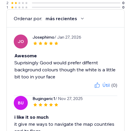
2
0
1
0
Ordenar por:
más recientes
Josephimo
/ Jan 27, 2026
JO
Awesome
Suprisingly Good would prefer differnt
background colours though the white is a little
bit too in your face
Útil
(0)
Bugingeric1
/ Nov 27, 2025
BU
i like it so much
it give me ways to navigate the map countries