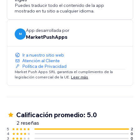
funciones interactivas invitan a los usuarios a explorar,
Puedes traducir todo el contenido de la app
aumentando el tiempo de permanencia en tu sitio. Es
mostrado en tu sitio a cualquier idioma.
una solución flexible diseñada para empresas, ONG,
educadores y creadores por igual.
App desarrollada por
M
MarketPushApps
Ir a nuestro sitio web
Atención al Cliente
Política de Privacidad
Market Push Apps SRL garantiza el cumplimiento de la
legislación comercial de la UE.
Leer más
Calificación promedio: 5.0
2 reseñas
5
2
4
0
3
0