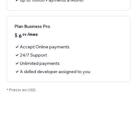
Up to 10000 Payments a Month
Plan Business Pro
/mes
$
6
99
Accept Online payments
24/7 Support
Unlimited payments
A skilled developer assigned to you
* Precio en USD.