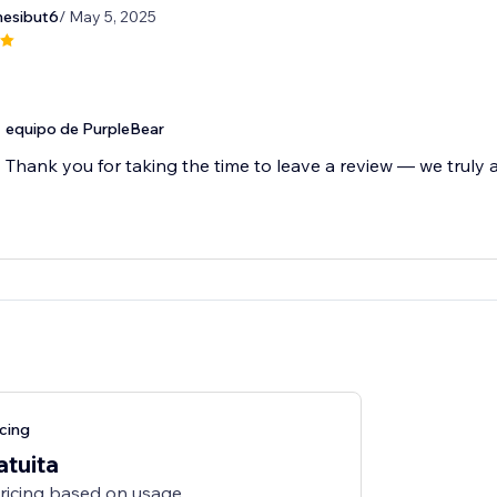
nesibut6
/ May 5, 2025
equipo de PurpleBear
Thank you for taking the time to leave a review — we truly a
cing
atuita
pricing based on usage