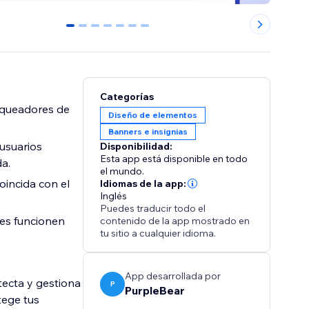
0
1
2
3
4
5
6
Categorías
loqueadores de
Diseño de elementos
Banners e insignias
usuarios
Disponibilidad:
Esta app está disponible en todo
a.
el mundo.
oincida con el
Idiomas de la app:
Inglés
Puedes traducir todo el
es funcionen
contenido de la app mostrado en
tu sitio a cualquier idioma.
App desarrollada por
tecta y gestiona
P
PurpleBear
tege tus