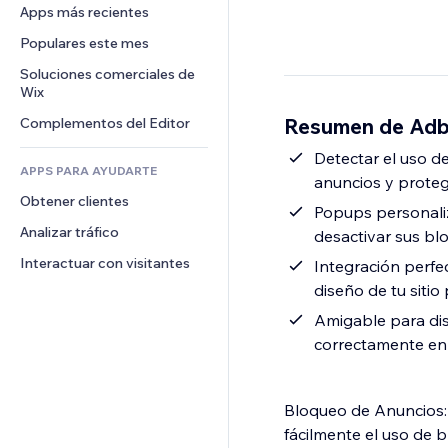
Conversión
Almacenamiento de mercancía
Apps más recientes
PDF
Efectos de imágenes
Chat
Triangulación de envíos
Compartir archivos
Populares este mes
Botones y menús
Comentarios
Precios y suscripciones
Noticias
Banners e insignias
Soluciones comerciales de 
Teléfono
Crowdfunding
Wix
Servicios de contenido
Calculadoras
Comunidad
Alimentos y bebidas
Resumen de Adb
Complementos del Editor
Efectos de texto
Buscar
Reseñas y testimonios
Clima
Detectar el uso d
CRM
APPS PARA AYUDARTE
anuncios y protege
Gráficos y tablas
Obtener clientes
Popups personaliz
Analizar tráfico
desactivar sus bl
Interactuar con visitantes
Integración perfe
diseño de tu sitio
Amigable para dis
correctamente en 
Bloqueo de Anuncios: 
fácilmente el uso de 