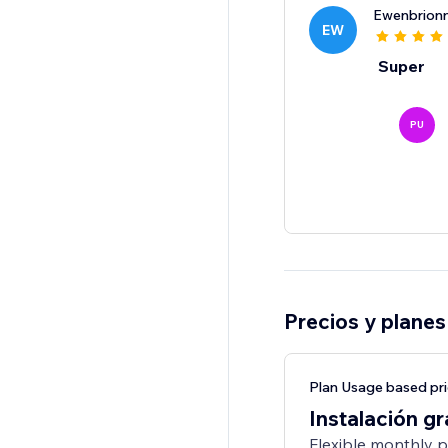
Ewenbrion
EW
Super
PU
Precios y planes
Plan Usage based pri
Instalación gr
Flexible monthly 