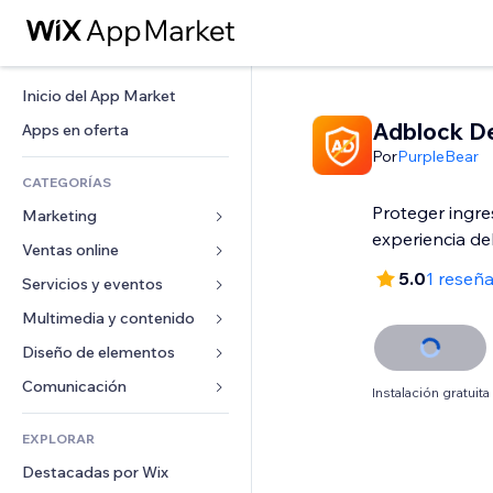
Inicio del App Market
Adblock D
Apps en oferta
Por
PurpleBear
CATEGORÍAS
Proteger ingre
Marketing
experiencia del
Ventas online
Anuncios
5.0
1 reseñ
Móvil
Servicios y eventos
Apps para tiendas
Analíticas
Envíos y entregas
Multimedia y contenido
Hoteles
Redes sociales
Botones de venta
Eventos
Diseño de elementos
Galerías
SEO
Cursos online
Restaurantes
Música
Mapas y navegación
Comunicación 
Instalación gratuita
Interacción
Impresión bajo demanda
Inmobiliarias
Pódcast
Privacidad y seguridad
Formularios
Anuncios del sitio
Contabilidad
EXPLORAR
Reservas
Fotografía
Reloj
Blog
Email
Cupones y fidelización
Destacadas por Wix
Video
Plantillas para páginas
Encuestas