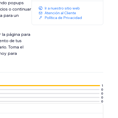
rando popups
Ir a nuestro sitio web
cios o continuar
Atención al Cliente
ca para un
Política de Privacidad
r la página para
ento de tus
rio. Toma el
 hoy para
1
0
0
0
0