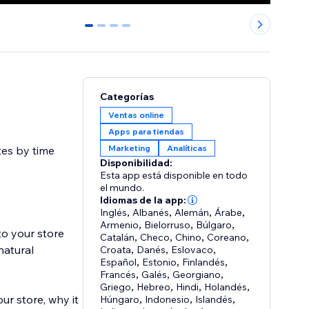
0
1
2
3
Categorías
Ventas online
Apps para tiendas
Marketing
Analíticas
tes by time
Disponibilidad:
Esta app está disponible en todo
el mundo.
Idiomas de la app:
Inglés
,
Albanés
,
Alemán
,
Árabe
,
Armenio
,
Bielorruso
,
Búlgaro
,
to your store
Catalán
,
Checo
,
Chino
,
Coreano
,
natural
Croata
,
Danés
,
Eslovaco
,
Español
,
Estonio
,
Finlandés
,
Francés
,
Galés
,
Georgiano
,
Griego
,
Hebreo
,
Hindi
,
Holandés
,
ur store, why it
Húngaro
,
Indonesio
,
Islandés
,