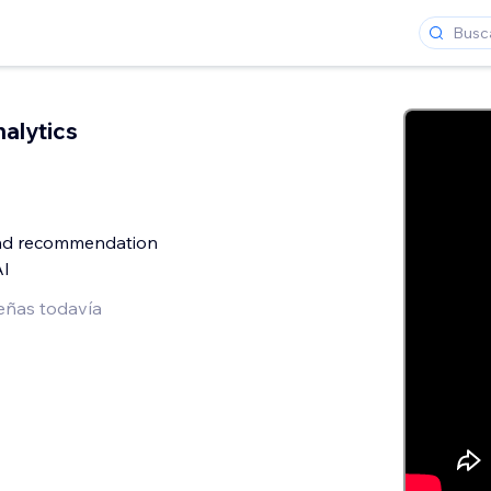
nalytics
and recommendation
AI
eñas todavía