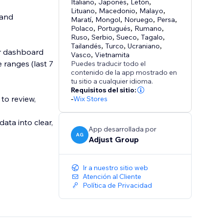
Italiano
,
Japonés
,
Letón
,
Lituano
,
Macedonio
,
Malayo
,
tand
Maratí
,
Mongol
,
Noruego
,
Persa
,
Polaco
,
Portugués
,
Rumano
,
Ruso
,
Serbio
,
Sueco
,
Tagalo
,
Tailandés
,
Turco
,
Ucraniano
,
ur dashboard
Vasco
,
Vietnamita
 ranges (last 7
Puedes traducir todo el
contenido de la app mostrado en
tu sitio a cualquier idioma.
Requisitos del sitio:
to review,
-
Wix Stores
data into clear,
App desarrollada por
AG
Adjust Group
Ir a nuestro sitio web
Atención al Cliente
Política de Privacidad