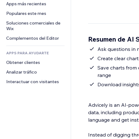
Conversión
Almacenamiento de mercancía
Apps más recientes
PDF
Efectos de imágenes
Chat
Triangulación de envíos
Compartir archivos
Populares este mes
Botones y menús
Comentarios
Precios y suscripciones
Noticias
Banners e insignias
Soluciones comerciales de 
Teléfono
Crowdfunding
Wix
Servicios de contenido
Calculadoras
Comunidad
Alimentos y bebidas
Resumen de AI S
Complementos del Editor
Efectos de texto
Buscar
Reseñas y testimonios
Clima
Ask questions in 
CRM
APPS PARA AYUDARTE
Gráficos y tablas
Create clear char
Obtener clientes
Save charts from 
Analizar tráfico
range
Interactuar con visitantes
Download insights
Advicely is an AI-pow
data, including produc
language and get inst
Instead of digging thr