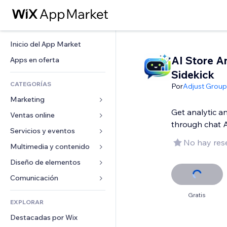
Inicio del App Market
AI Store A
Apps en oferta
Sidekick
CATEGORÍAS
Por
Adjust Group
Marketing
Get analytic 
Ventas online
Anuncios
through chat 
Móvil
Servicios y eventos
Apps para tiendas
No hay res
Analíticas
Envíos y entregas
Multimedia y contenido
Hoteles
Redes sociales
Botones de venta
Eventos
Diseño de elementos
Galerías
SEO
Cursos online
Restaurantes
Música
Mapas y navegación
Comunicación 
Interacción
Impresión bajo demanda
Inmobiliarias
Pódcast
Privacidad y seguridad
Formularios
Gratis
Anuncios del sitio
Contabilidad
EXPLORAR
Reservas
Fotografía
Reloj
Blog
Email
Cupones y fidelización
Destacadas por Wix
Video
Plantillas para páginas
Encuestas