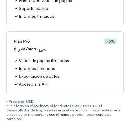
Hasta 1000 vistas de página
Soporte básico
Informes limitados
Plan Pro
- 5%
/mes
$
7
60
00
$
8
Vistas de página ilimitadas
Informes ilimitados
Exportación de datos
Acceso a la API
* Precio en USD.
* La oferta es válida hasta el {endDate} a las 23:59 UTC. El
desarrollador de la app se reserva el derecho a finalizar esta oferta
en cualquier momento, y sus términos pueden estar sujetos a
cambios.