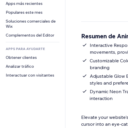
Conversión
Almacenamiento de mercancía
Apps más recientes
PDF
Efectos de imágenes
Chat
Triangulación de envíos
Compartir archivos
Populares este mes
Botones y menús
Comentarios
Precios y suscripciones
Noticias
Banners e insignias
Soluciones comerciales de 
Teléfono
Crowdfunding
Wix
Servicios de contenido
Calculadoras
Comunidad
Alimentos y bebidas
Resumen de Ani
Complementos del Editor
Efectos de texto
Buscar
Reseñas y testimonios
Clima
Interactive Resp
CRM
APPS PARA AYUDARTE
movements, provid
Gráficos y tablas
Obtener clientes
Customizable Colo
Analizar tráfico
branding
Interactuar con visitantes
Adjustable Glow Ef
styles and prefer
Dynamic Neon Trail
interaction
Elevate your website'
cursor into an eye-cat