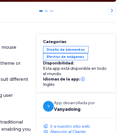
0
1
2
Categorías
o mouse
Diseño de elementos
Efectos de imágenes
 theme or
Disponibilidad:
Esta app está disponible en todo
el mundo.
uit different
Idiomas de la app:
Inglés
g user
App desarrollada por
V
Vanyadoing
traditional
Ir a nuestro sitio web
, enabling you
Atención al Cliente