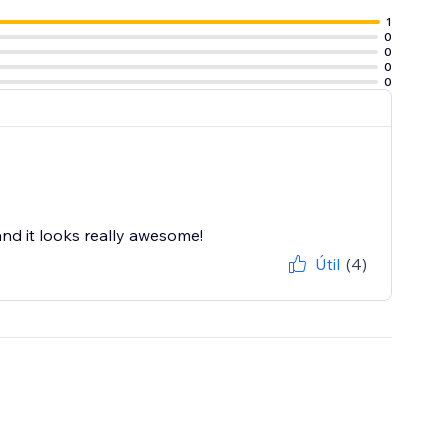
1
0
0
0
0
and it looks really awesome!
Útil
(4)