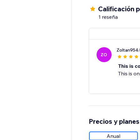
Calificación 
1 reseña
Zoltan954
ZO
This is co
This is o
Precios y planes
Anual