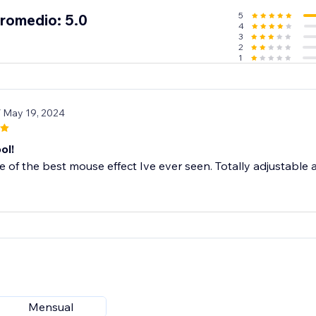
5
promedio: 5.0
4
3
2
1
/ May 19, 2024
ol!
ne of the best mouse effect Ive ever seen. Totally adjustable 
Mensual