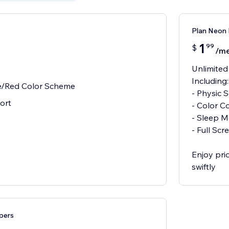
Plan Neon
1
99
$
/m
Unlimited
Including:
e/Red Color Scheme
- Physic S
ort
- Color C
- Sleep 
- Full Sc
Enjoy pri
swiftly
pers