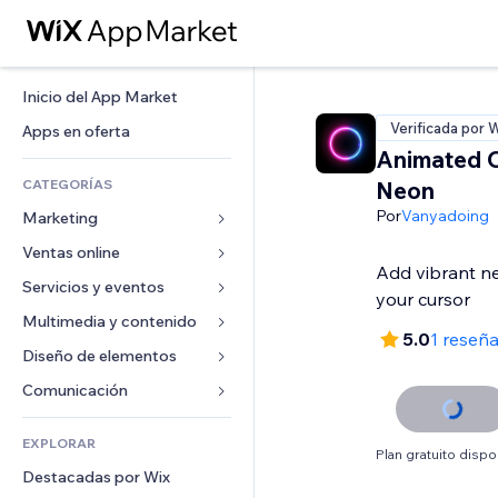
Inicio del App Market
Verificada por 
Apps en oferta
Animated 
CATEGORÍAS
Neon
Por
Vanyadoing
Marketing
Ventas online
Anuncios
Add vibrant n
Móvil
Servicios y eventos
Apps para tiendas
your cursor
Analíticas
Envíos y entregas
Multimedia y contenido
Hoteles
5.0
1 reseñ
Redes sociales
Botones de venta
Eventos
Diseño de elementos
Galerías
SEO
Cursos online
Restaurantes
Música
Mapas y navegación
Comunicación 
Interacción
Impresión bajo demanda
Inmobiliarias
Pódcast
Privacidad y seguridad
Formularios
Anuncios del sitio
Contabilidad
EXPLORAR
Reservas
Fotografía
Reloj
Blog
Plan gratuito dispo
Email
Cupones y fidelización
Destacadas por Wix
Video
Plantillas para páginas
Encuestas