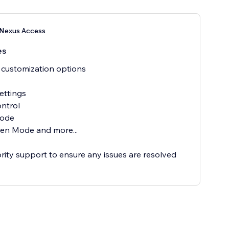
 Nexus Access
es
 customization options
ettings
ontrol
Mode
reen Mode and more...
ority support to ensure any issues are resolved