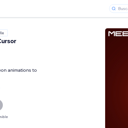
Wix
Cursor
eon animations to
a
nible