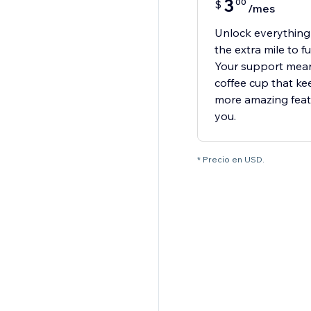
3
00
$
/mes
Unlock everything
the extra mile to f
Your support means 
coffee cup that ke
more amazing featu
you.
* Precio en USD.