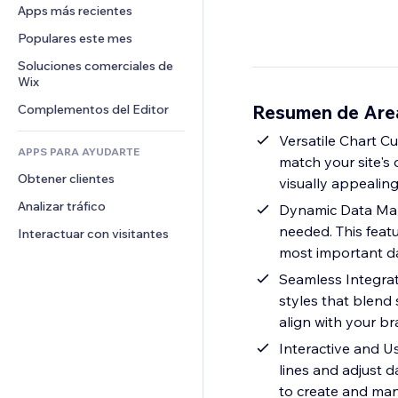
Conversión
Almacenamiento de mercancía
Apps más recientes
PDF
Efectos de imágenes
Chat
Triangulación de envíos
Compartir archivos
Populares este mes
Botones y menús
Comentarios
Precios y suscripciones
Noticias
Banners e insignias
Soluciones comerciales de 
Teléfono
Crowdfunding
Wix
Servicios de contenido
Calculadoras
Comunidad
Alimentos y bebidas
Resumen de Are
Complementos del Editor
Efectos de texto
Buscar
Reseñas y testimonios
Clima
Versatile Chart Cu
CRM
APPS PARA AYUDARTE
match your site's
Gráficos y tablas
Obtener clientes
visually appealin
Analizar tráfico
Dynamic Data Man
needed. This feat
Interactuar con visitantes
most important da
Seamless Integrat
styles that blend 
align with your br
Interactive and Us
lines and adjust d
to create and man