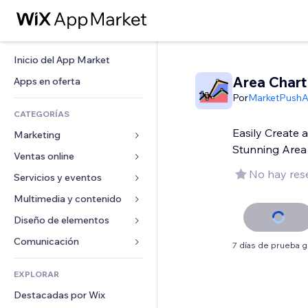
Inicio del App Market
Area Chart
Apps en oferta
Por
MarketPush
CATEGORÍAS
Easily Create 
Marketing
Stunning Area
Ventas online
Anuncios
No hay res
Móvil
Servicios y eventos
Apps para tiendas
Analíticas
Envíos y entregas
Multimedia y contenido
Hoteles
Redes sociales
Botones de venta
Eventos
Diseño de elementos
Galerías
SEO
Cursos online
Restaurantes
Música
Mapas y navegación
Comunicación 
7 días de prueba g
Interacción
Impresión bajo demanda
Inmobiliarias
Pódcast
Privacidad y seguridad
Formularios
Anuncios del sitio
Contabilidad
EXPLORAR
Reservas
Fotografía
Reloj
Blog
Email
Cupones y fidelización
Destacadas por Wix
Video
Plantillas para páginas
Encuestas