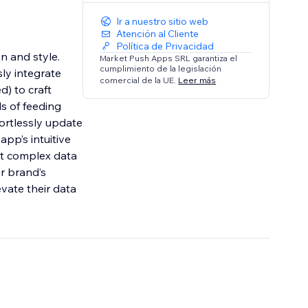
Ir a nuestro sitio web
Atención al Cliente
Política de Privacidad
n and style.
Market Push Apps SRL garantiza el
cumplimiento de la legislación
ly integrate
comercial de la UE.
Leer más
) to craft
s of feeding
fortlessly update
pp’s intuitive
ent complex data
ur brand’s
evate their data