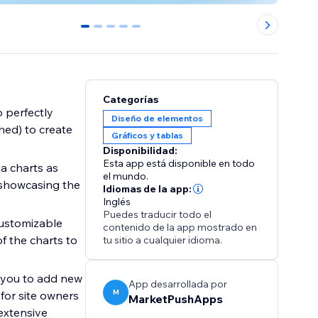
0
1
2
3
4
Categorías
o perfectly
Diseño de elementos
hed) to create
Gráficos y tablas
Disponibilidad:
Esta app está disponible en todo
a charts as
el mundo.
 showcasing the
Idiomas de la app:
Inglés
Puedes traducir todo el
customizable
contenido de la app mostrado en
f the charts to
tu sitio a cualquier idioma.
s you to add new
App desarrollada por
M
 for site owners
MarketPushApps
extensive