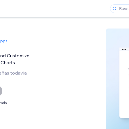
Apps
and Customize
 Charts
eñas todavía
ratis