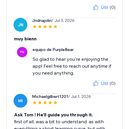
Útil
(0)
Jndnajolin
/ Jul 3, 2026
JN
muy bienn
equipo de PurpleBear
PU
So glad to hear you're enjoying the
app! Feel free to reach out anytime if
you need anything.
Útil
(0)
Michaelgilbert1201
/ Jul 1, 2026
MI
Ask Tom ! He'll guide you through it.
first of all, was a bit to understand. as with
everything a short learning curve. but with