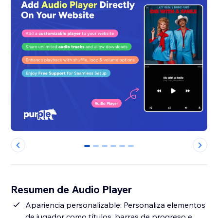
0
1
2
3
4
5
Resumen de Audio Player
Apariencia personalizable: Personaliza elementos
de jugador como títulos, barras de progreso e