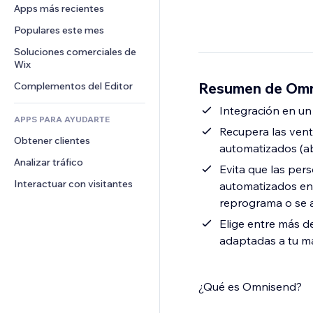
Conversión
Almacenamiento de mercancía
Apps más recientes
PDF
Efectos de imágenes
Chat
Triangulación de envíos
Compartir archivos
Populares este mes
Botones y menús
Comentarios
Precios y suscripciones
Noticias
Banners e insignias
Soluciones comerciales de 
Teléfono
Crowdfunding
Wix
Servicios de contenido
Calculadoras
Comunidad
Alimentos y bebidas
Resumen de Omn
Complementos del Editor
Efectos de texto
Buscar
Reseñas y testimonios
Clima
Integración en un 
CRM
APPS PARA AYUDARTE
Gráficos y tablas
Recupera las vent
Obtener clientes
automatizados (ab
Analizar tráfico
Evita que las per
Interactuar con visitantes
automatizados en 
reprograma o se a
Elige entre más d
adaptadas a tu m
¿Qué es Omnisend?