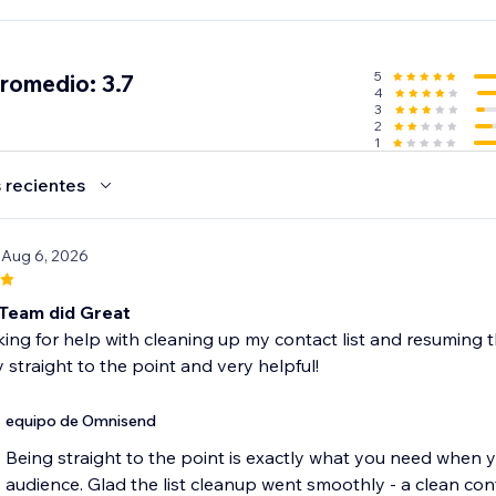
 suscriptores de email y SMS con formularios:
5
promedio: 3.7
4
es con herramientas como mensajes emergentes, registro onl
3
 según el comportamiento, como cuando el usuario está por sa
2
1
arios personalizables y profesionales
 recientes
ios son compatibles para obtener consentimiento de market
 Aug 6, 2026
ones de Omnisend sin cargo y haz Upgrade a medida que cre
s
Team did Great
king for help with cleaning up my contact list and resuming 
$ para SMS (hasta 60 SMS)
 straight to the point and very helpful!
 admitimos los cursos.
equipo de Omnisend
Being straight to the point is exactly what you need when y
audience. Glad the list cleanup went smoothly - a clean conta