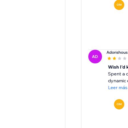
OM
Adorishous
AD
Wish I'd
Spent a c
dynamic e
Leer más
OM