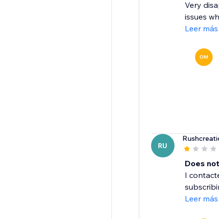
Very disa
issues wh
Leer más
OM
Rushcreati
RU
Does not
I contac
subscribi
Leer más