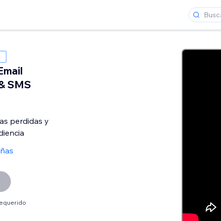
Email
 & SMS
as perdidas y
diencia
eñas
requerido