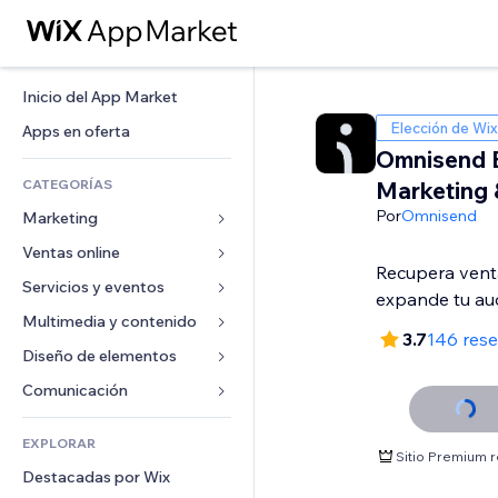
Inicio del App Market
Elección de Wix
Apps en oferta
Omnisend 
CATEGORÍAS
Marketing
Por
Omnisend
Marketing
Ventas online
Anuncios
Recupera vent
Móvil
Servicios y eventos
Apps para tiendas
expande tu au
Analíticas
Envíos y entregas
Multimedia y contenido
Hoteles
3.7
146 res
Redes sociales
Botones de venta
Eventos
Diseño de elementos
Galerías
SEO
Cursos online
Restaurantes
Música
Mapas y navegación
Comunicación 
Interacción
Impresión bajo demanda
Inmobiliarias
Pódcast
Privacidad y seguridad
Formularios
Anuncios del sitio
Contabilidad
EXPLORAR
Reservas
Fotografía
Reloj
Blog
Sitio Premium 
Email
Cupones y fidelización
Destacadas por Wix
Video
Plantillas para páginas
Encuestas