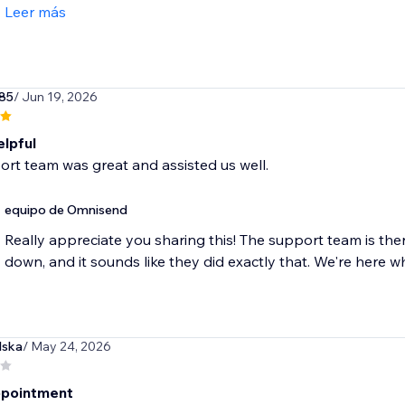
Leer más
85
/ Jun 19, 2026
elpful
rt team was great and assisted us well.
equipo de Omnisend
Really appreciate you sharing this! The support team is the
down, and it sounds like they did exactly that. We're here 
lska
/ May 24, 2026
ppointment