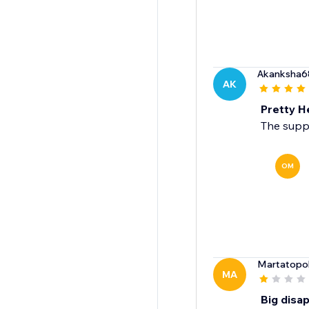
Akanksha6
AK
Pretty H
The suppo
OM
Martatopo
MA
Big disa