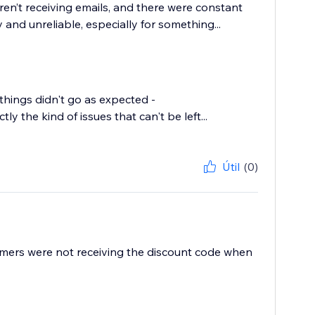
en’t receiving emails, and there were constant
and unreliable, especially for something...
things didn't go as expected -
y the kind of issues that can't be left...
Útil
(0)
mers were not receiving the discount code when