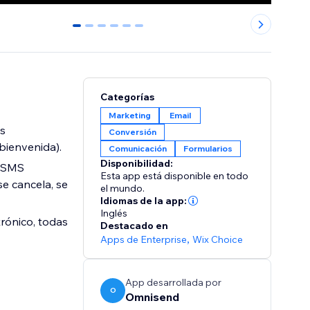
0
1
2
3
4
5
Categorías
Marketing
Email
es
Conversión
bienvenida).
Comunicación
Formularios
Disponibilidad:
y SMS
Esta app está disponible en todo
e cancela, se
el mundo.
Idiomas de la app:
Inglés
rónico, todas
Destacado en
Apps de Enterprise
,
Wix Choice
App desarrollada por
O
Omnisend