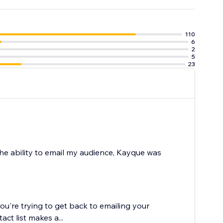
110
6
ine, etc.
2
lir del sitio
5
23
ing
ces:
the ability to email my audience, Kayque was
ou're trying to get back to emailing your
ct list makes a...