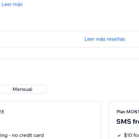
Leer más
Leer más reseñas
Mensual
EE
Plan MON
SMS fr
ng - no credit card
$10 f