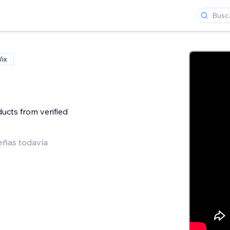
Wix
cts from verified
eñas todavía