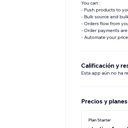
You can :
- Push products to you
- Bulk source and bulk 
- Orders flow from you
- Order payments are 
- Automate your pric
Calificación y r
Esta app aún no ha rec
Precios y planes
Plan Starter