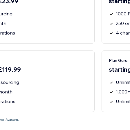
 £23.99
startin
urcing
1000 P
nth
250 or
rations
4 chan
Plan Guru
 £119.99
startin
 sourcing
Unlimi
 month
1,000+
rations
Unlimi
por Avasam.