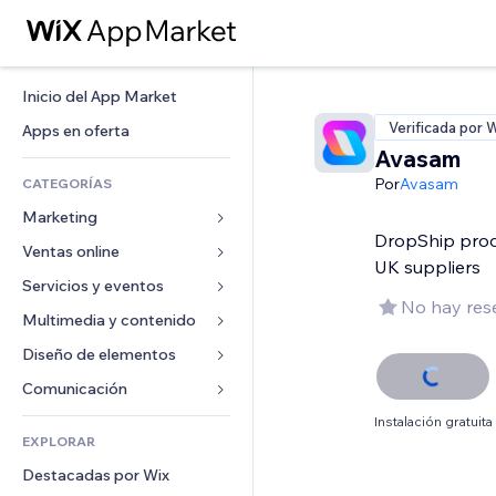
Inicio del App Market
Verificada por 
Apps en oferta
Avasam
Por
Avasam
CATEGORÍAS
Marketing
DropShip produ
Ventas online
Anuncios
UK suppliers
Móvil
Servicios y eventos
Apps para tiendas
No hay res
Analíticas
Envíos y entregas
Multimedia y contenido
Hoteles
Redes sociales
Botones de venta
Eventos
Diseño de elementos
Galerías
SEO
Cursos online
Restaurantes
Música
Mapas y navegación
Comunicación 
Interacción
Impresión bajo demanda
Inmobiliarias
Pódcast
Privacidad y seguridad
Formularios
Instalación gratuita
Anuncios del sitio
Contabilidad
EXPLORAR
Reservas
Fotografía
Reloj
Blog
Email
Cupones y fidelización
Destacadas por Wix
Video
Plantillas para páginas
Encuestas