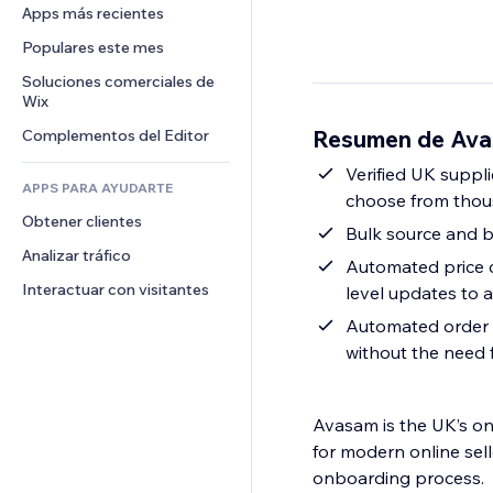
Conversión
Almacenamiento de mercancía
Apps más recientes
PDF
Efectos de imágenes
Chat
Triangulación de envíos
Compartir archivos
Populares este mes
Botones y menús
Comentarios
Precios y suscripciones
Noticias
Banners e insignias
Soluciones comerciales de 
Teléfono
Crowdfunding
Wix
Servicios de contenido
Calculadoras
Comunidad
Alimentos y bebidas
Resumen de Av
Complementos del Editor
Efectos de texto
Buscar
Reseñas y testimonios
Clima
Verified UK suppl
CRM
APPS PARA AYUDARTE
choose from thous
Gráficos y tablas
Obtener clientes
Bulk source and bu
Analizar tráfico
Automated price c
Interactuar con visitantes
level updates to a
Automated order 
without the need 
Avasam is the UK’s on
for modern online sell
onboarding process.