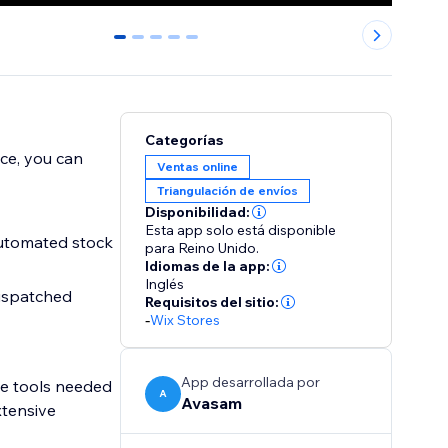
0
1
2
3
4
Categorías
ce, you can
Ventas online
Triangulación de envíos
Disponibilidad:
Esta app solo está disponible
automated stock
para Reino Unido.
Idiomas de la app:
Inglés
dispatched
Requisitos del sitio:
-
Wix Stores
App desarrollada por
he tools needed
A
Avasam
xtensive