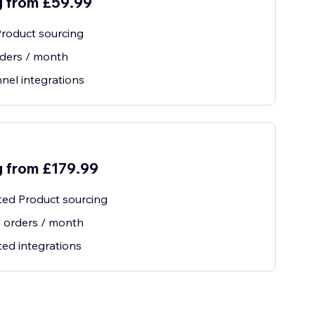
g from £59.99
roduct sourcing
ders / month
nel integrations
g from £179.99
ted Product sourcing
 orders / month
ted integrations