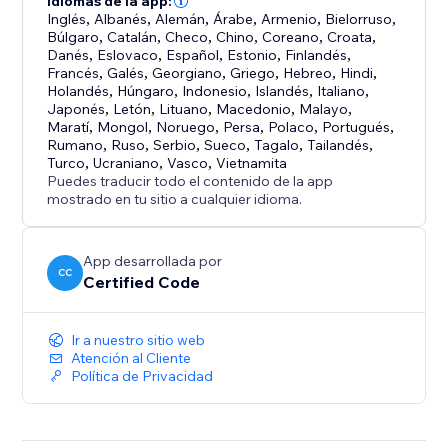
Idiomas de la app:
Inglés
,
Albanés
,
Alemán
,
Árabe
,
Armenio
,
Bielorruso
,
Búlgaro
,
Catalán
,
Checo
,
Chino
,
Coreano
,
Croata
,
Danés
,
Eslovaco
,
Español
,
Estonio
,
Finlandés
,
Francés
,
Galés
,
Georgiano
,
Griego
,
Hebreo
,
Hindi
,
Holandés
,
Húngaro
,
Indonesio
,
Islandés
,
Italiano
,
Japonés
,
Letón
,
Lituano
,
Macedonio
,
Malayo
,
Maratí
,
Mongol
,
Noruego
,
Persa
,
Polaco
,
Portugués
,
Rumano
,
Ruso
,
Serbio
,
Sueco
,
Tagalo
,
Tailandés
,
Turco
,
Ucraniano
,
Vasco
,
Vietnamita
Puedes traducir todo el contenido de la app
mostrado en tu sitio a cualquier idioma.
App desarrollada por
CC
Certified Code
Ir a nuestro sitio web
Atención al Cliente
Política de Privacidad