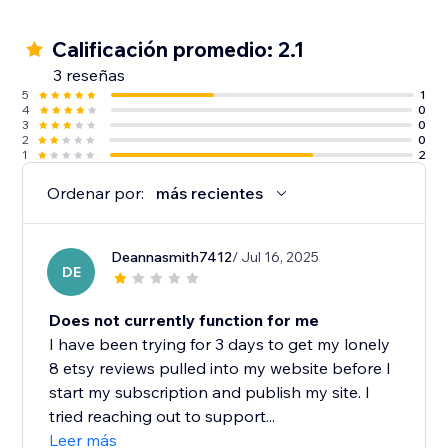
Calificación promedio: 2.1
3 reseñas
5
1
4
0
3
0
2
0
1
2
Ordenar por:
más recientes
Deannasmith7412
/ Jul 16, 2025
DE
Does not currently function for me
I have been trying for 3 days to get my lonely
8 etsy reviews pulled into my website before I
start my subscription and publish my site. I
tried reaching out to support...
Leer más