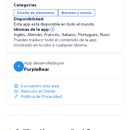
amigable y una navegación fluida. Mejora la
Categorías
experiencia de compra ofreciendo a los clientes una
Diseño de elementos
Botones y menús
forma fácil de volver al inicio de las páginas con
Disponibilidad:
contenido extenso. Con opciones de diseño, icono y
Esta app está disponible en todo el mundo.
activación de pantalla personalizables, Volver arriba
Idiomas de la app:
Inglés
,
Alemán
,
Francés
,
Italiano
,
Portugués
,
Ruso
ofrece una experiencia personalizada que se alinea
Puedes traducir todo el contenido de la app
con el estilo único de tu tienda, al tiempo que
mostrado en tu sitio a cualquier idioma.
aumenta la interacción y las tasas de conversión.
App desarrollada por
P
PurpleBear
Ir a nuestro sitio web
Atención al Cliente
Política de Privacidad