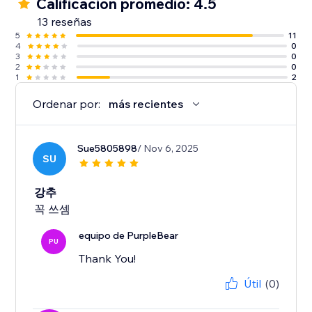
Calificación promedio: 4.5
13 reseñas
5
11
4
0
3
0
2
0
1
2
Ordenar por:
más recientes
Sue5805898
/ Nov 6, 2025
SU
강추
꼭 쓰셈
equipo de PurpleBear
PU
Thank You!
Útil
(0)