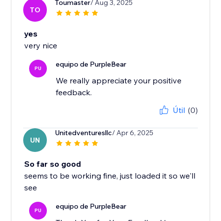
Toumaster
/ Aug 3, 2025
TO
yes
very nice
equipo de PurpleBear
PU
We really appreciate your positive
feedback.
Útil
(0)
Unitedventuresllc
/ Apr 6, 2025
UN
So far so good
seems to be working fine, just loaded it so we'll
see
equipo de PurpleBear
PU